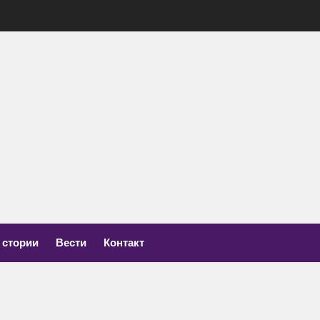
социјација
а
истична
иброза
 стории
Вести
Контакт