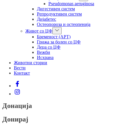
sub
Pseudomonas aeruginosa
menu
Дигестивен систем
Репродуктивен систем
Дијабетес
Остеопороза и остеопенија
Show
Живот со ЦФ
sub
Бременост (АРТ)
menu
Грижа за болен со ЦФ
Деца со ЦФ
Вежби
Исхрана
Животни стории
Вести
Контакт
Facebook
Instagram
Донација
Донирај