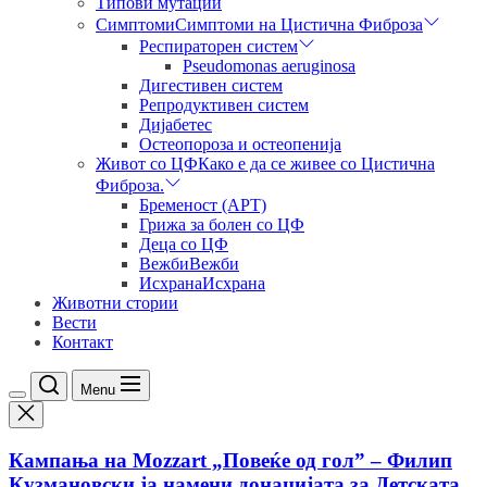
Типови мутации
Симптоми
Симптоми на Цистична Фиброза
Респираторен систем
Pseudomonas aeruginosa
Дигестивен систем
Репродуктивен систем
Дијабетес
Остеопороза и остеопенија
Живот со ЦФ
Како е да се живее со Цистична
Фиброза.
Бременост (АРТ)
Грижа за болен со ЦФ
Деца со ЦФ
Вежби
Вежби
Исхрана
Исхрана
Животни стории
Вести
Контакт
Menu
Кампања на Mozzart „Повеќе од гол” – Филип
Кузмановски ја намени донацијата за Детската