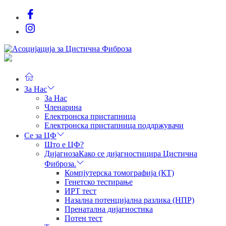
Skip
Facebook
to
Instagram
the
content
Асоцијација
за
Цистична
Фиброза
За Нас
За Нас
Членарина
Електронска пристапница
Електронска пристапница поддржувачи
Се за ЦФ
Што е ЦФ?
Дијагноза
Како се дијагностицира Цистична
Фиброза.
Компјутерска томографија (КТ)
Генетско тестирање
ИРТ тест
Назална потенцијална разлика (НПР)
Пренатална дијагностика
Потен тест