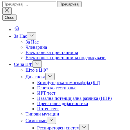
Пребарувај
за:
Close
Show
За Нас
sub
За Нас
menu
Членарина
Електронска пристапница
Електронска пристапница поддржувачи
Show
Се за ЦФ
sub
Што е ЦФ?
menu
Show
Дијагноза
sub
Компјутерска томографија (КТ)
menu
Генетско тестирање
ИРТ тест
Назална потенцијална разлика (НПР)
Пренатална дијагностика
Потен тест
Типови мутации
Show
Симптоми
sub
Show
Респираторен систем
menu