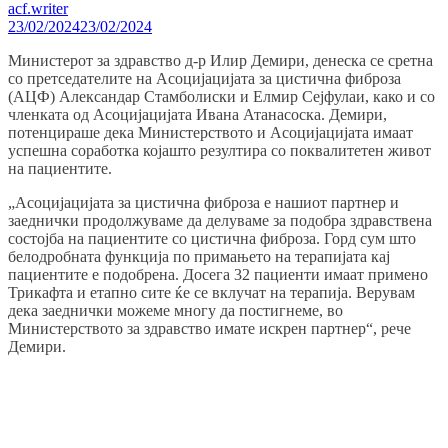
acf.writer
23/02/2024
23/02/2024
Министерот за здравство д-р Илир Демири, денеска се сретна
со претседателите на Асоцијацијата за цистична фиброза
(АЦФ) Александар Стамболиски и Елмир Сејфулаи, како и со
членката од Асоцијацијата Ивана Атанасоска. Демири,
потенцираше дека Министерството и Асоцијацијата имаат
успешна соработка којашто резултира со поквалитетен живот
на пациентите.
„Асоцијацијата за цистична фиброза е нашиот партнер и
заеднички продолжуваме да делуваме за подобра здравствена
состојба на пациентите со цистична фиброза. Горд сум што
белодробната функција по примањето на терапијата кај
пациентите е подобрена. Досега 32 пациенти имаат примено
Трикафта и етапно сите ќе се вклучат на терапија. Верувам
дека заеднички можеме многу да постигнеме, во
Министерството за здравство имате искрен партнер“, рече
Демири.