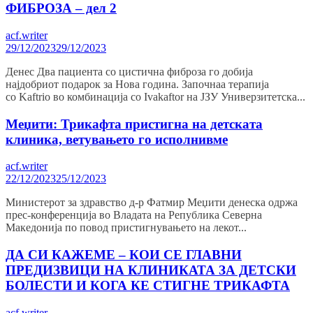
ФИБРОЗА – дел 2
acf.writer
29/12/2023
29/12/2023
Денес Два пациента со цистична фиброза го добија
најдобриот подарок за Нова година. Започнаa терапија
со Kaftrio во комбинација со Ivakaftor на ЈЗУ Универзитетска...
Меџити: Трикафта пристигна на детската
клиника, ветувањето го исполнивме
acf.writer
22/12/2023
25/12/2023
Министерот за здравство д-р Фатмир Меџити денеска одржа
прес-конференција во Владата на Република Северна
Македонија по повод пристигнувањето на лекот...
ДА СИ КАЖЕМЕ – КОИ СЕ ГЛАВНИ
ПРЕДИЗВИЦИ НА КЛИНИКАТА ЗА ДЕТСКИ
БОЛЕСТИ И КОГА КЕ СТИГНЕ ТРИКАФТА
acf.writer