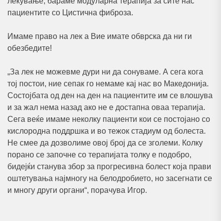
лекување, бараме модуларна терапија за сите нас
пациентите со Цистична фиброза.
Имаме право на лек а Вие имате обврска да ни ги
обезбедитe!
„За лек не можевме дури ни да сонуваме. А сега кога
тој постои, ние сепак го немаме кај нас во Македонија.
Состојбата од ден на ден на пациентите им се влошува
и за жал нема назад ако не е достапна оваа терапија.
Сега веќе имаме неколку пациенти кои се постојано со
кислородна поддршка и во тежок стадиум од болеста.
Не смее да дозволиме овој број да се зголеми. Колку
порано се започне со терапијата толку е подобро,
бидејќи станува збор за прогресивна болест која прави
оштетувања најмногу на белодробието, но засегнати се
и многу други органи“, порачува Игор.