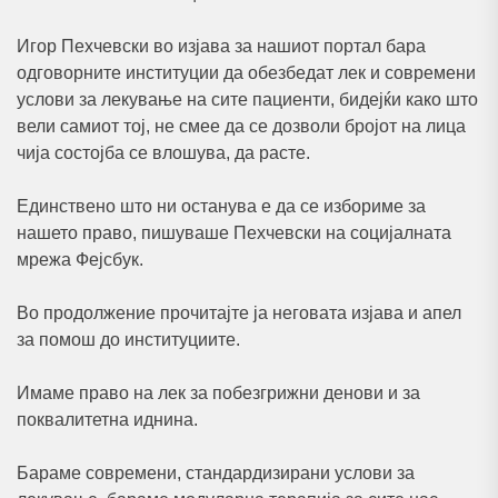
Игор Пехчевски во изјава за нашиот портал бара
одговорните институции да обезбедат лек и современи
услови за лекување на сите пациенти, бидејќи како што
вели самиот тој, не смее да се дозволи бројот на лица
чија состојба се влошува, да расте.
Единствено што ни останува е да се избориме за
нашето право, пишуваше Пехчевски на социјалната
мрежа Фејсбук.
Во продолжение прочитајте ја неговата изјава и апел
за помош до институциите.
Имаме право на лек за побезгрижни денови и за
поквалитетна иднина.
Бараме современи, стандардизирани услови за