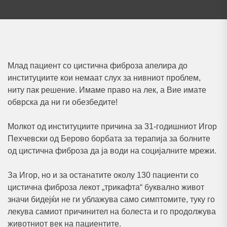
Млад пациент со цистична фиброза апелира до
институциите кои немаат слух за нивниот проблем,
ниту пак решение. Имаме право на лек, а Вие имате
обврска да ни ги обезбедите!
Молкот од институциите причина за 31-годишниот Игор
Пехчевски од Берово борбата за терапија за болните
од цистична фиброза да ја води на социјалните мрежи.
За Игор, но и за останатите околу 130 пациенти со
цистична фиброза лекот „трикафта“ буквално живот
значи бидејќи не ги ублажува само симптомите, туку го
лекува самиот причинител на болеста и го продолжува
животниот век на пациентите.