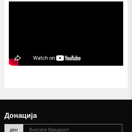
Донација
ден