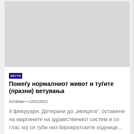
ВЕСТИ
Помеѓу нормалниот живот и туѓите
(празни) ветувања
Acf.writer
12/02/2023
4 февруари. Дотерани до „ивицата“, оставени
на маргините на здравствениот систем и со
глас кој се губи низ бирократските ходници...