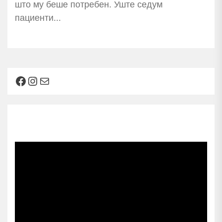
што му беше потребен. Уште седум
пациенти...
Facebook
Instagram
Mail